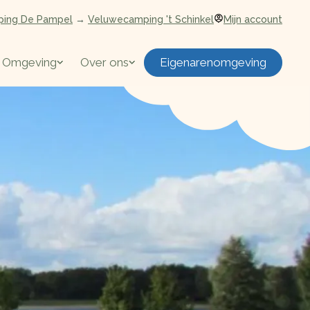
ing De Pampel
→
Veluwecamping 't Schinkel
Mijn account
Eigenarenomgeving
Omgeving
Over ons