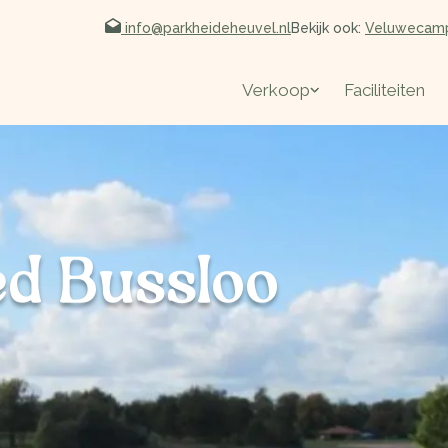
info@parkheideheuvel.nl
Bekijk ook:
Veluwecamp
Verkoop
Faciliteiten
ed Bussloo