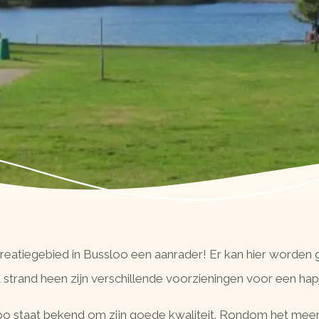
recreatiegebied in Bussloo een aanrader! Er kan hier word
t strand heen zijn verschillende voorzieningen voor een hap
 staat bekend om zijn goede kwaliteit. Rondom het meer 