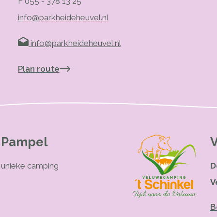
F 055 - 378 13 25
info@parkheideheuvel.nl
info@parkheideheuvel.nl
Plan route
 Pampel
V
 unieke camping
D
V
B