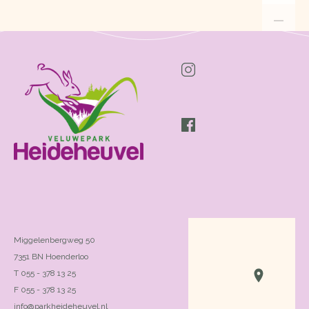
Miggelenbergweg 50
7351 BN Hoenderloo
T 055 - 378 13 25
F 055 - 378 13 25
info@parkheideheuvel.nl