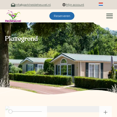
info@parkheideheuvel.nl
Mijn account
Deutsch
Reserveren
Plattegrond