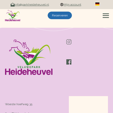
info@parkheideheuvel.nl
Mijn account
Nederlands
Reserveren
Woeste hoefweg 35